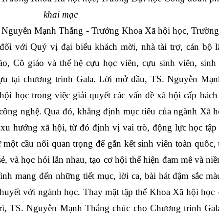
khai mạc
 Nguyễn Mạnh Thắng - Trưởng Khoa Xã hội học, Trường 
i với Quý vị đại biểu khách mời, nhà tài trợ, cán bộ lã
o, Cô giáo và thế hệ cựu học viên, cựu sinh viên, sinh 
tựu tại chương trình Gala. Lời mở đầu, TS. Nguyễn Mạn
i học trong việc giải quyết các vấn đề xã hội cấp bách 
công nghệ. Qua đó, khẳng định mục tiêu của ngành Xã hội
xu hướng xã hội, từ đó định vị vai trò, động lực học tập 
một cầu nối quan trọng để gắn kết sinh viên toàn quốc, 
 sẻ, và học hỏi lẫn nhau, tạo cơ hội thể hiện đam mê và niề
ình mang đến những tiết mục, lời ca, bài hát đậm sắc mà
 huyết với ngành học. Thay mặt tập thể Khoa Xã hội học 
rì, TS. Nguyễn Mạnh Thắng chúc cho Chương trình Gala 