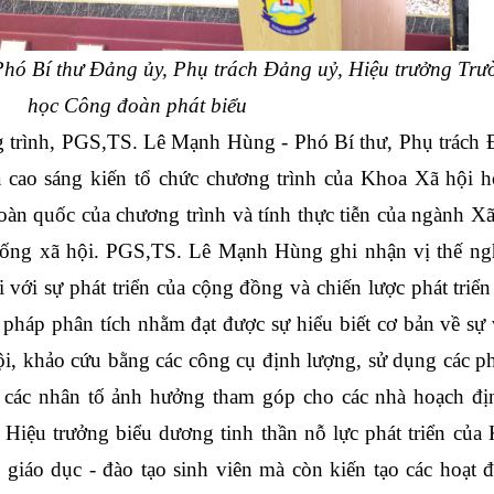
ó Bí thư Đảng ủy, Phụ trách Đảng uỷ, Hiệu trưởng Trườ
học Công đoàn phát biểu
ng trình, PGS,TS. Lê Mạnh Hùng - Phó Bí thư, Phụ trách 
 cao sáng kiến tổ chức chương trình của Khoa Xã hội họ
àn quốc của chương trình và tính thực tiễn của ngành Xã
 sống xã hội. PGS,TS. Lê Mạnh Hùng ghi nhận vị thế ngh
 với sự phát triển của cộng đồng và chiến lược phát triển
 pháp phân tích nhằm đạt được sự hiểu biết cơ bản về sự v
i, khảo cứu bằng các công cụ định lượng, sử dụng các p
 các nhân tố ảnh hưởng tham góp cho các nhà hoạch địn
 Hiệu trưởng biểu dương tinh thần nỗ lực phát triển của
 giáo dục - đào tạo sinh viên mà còn kiến tạo các hoạt 