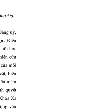
ng Đại 
Đảng uỷ, 
c. Điều 
 hội học 
iên cứu 
 của mỗi 
ật, hiện 
hần mềm 
h quyết 
 Khoa Xã 
động văn 