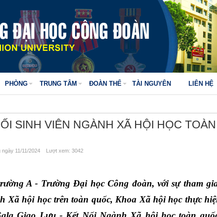
PHÒNG
TRUNG TÂM
ĐOÀN THỂ
TÀI NGUYÊN
LIÊN HỆ
NỐI SINH VIÊN NGÀNH XÃ HỘI HỌC TOÀN
ngày 11/11/2024 Lượt xem: 3042
trường A - Trường Đại học Công đoàn, với sự tham gia
 Xã hội học trên toàn quốc, Khoa Xã hội học thực hiện 
“Gala Giao Lưu - Kết Nối Ngành Xã hội học toàn quố