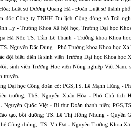
Hóa; Luật sư Dương Quang Hà - Đoàn Luật sư thành phố 
m đốc Công ty TNHH Du lịch Cộng đồng và Trải ngh
h Ly - Trưởng Khoa Xã hội học, Trường Đại học Khoa
gia Hà Nội; TS. Trần Lê Thanh - Trưởng khoa Khoa học 
 TS. Nguyễn Đắc Dũng - Phó Trưởng khoa Khoa học Xã h
c đội biểu diễn là sinh viên Trường Đại học Khoa học Xã
ội, sinh viên Trường Học viện Nông nghiệp Việt Nam, si
n truyền.
ường Đại học Công đoàn có: PGS,TS. Lê Mạnh Hùng - Phó
iệu trưởng; ThS. Nguyễn Xuân Hòa - Phó Chủ tịch H
. Nguyễn Quốc Việt - Bí thư Đoàn thanh niên; PGS,TS
đào tạo, bồi dưỡng; TS. Lê Thị Hồng Nhung - Quyền G
 hệ Công chúng;  TS. Vũ Đạt - Nguyên Trưởng Khoa Xã h