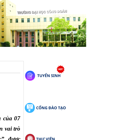
 của 07 
vai trò 
c”,
được 