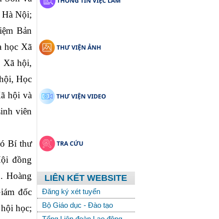
Hà Nội; 
iệm Bản 
 học Xã 
Xã hội, 
ội, Học 
 hội và 
nh viên 
 Bí thư 
ội đồng 
. Hoàng 
LIÊN KẾT WEBSITE
iám đốc 
Đăng ký xét tuyển
Bộ Giáo dục - Đào tạo
ội học; 
Tổng Liên đoàn Lao động