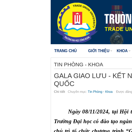
TRANG CHỦ
GIỚI THIỆU
KHOA
TIN PHÒNG - KHOA
GALA GIAO LƯU - KẾT 
QUỐC
Chi tiết
Chuyên mục:
Tin Phòng - Khoa
Được đăng 
Ngày 08/11/2024, tại Hội 
Trường Đại học có đào tạo ngành
chủ trì tổ chức chương trình 