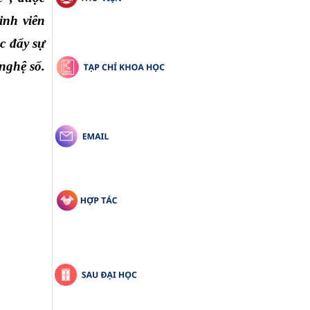
nh viên 
 đẩy sự 
nghệ số.