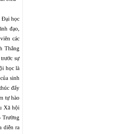
Đại học 
nh đạo, 
viên các 
h Thắng 
trước sự 
 học là 
của sinh 
thúc đẩy 
m tự hào 
u Xã hội 
- Trường 
diễn ra 