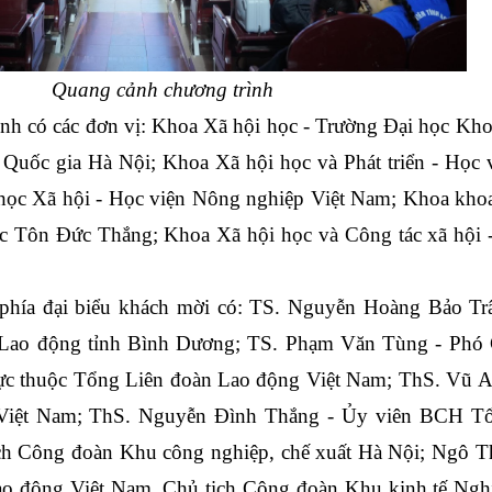
Quang cảnh chương trình
ình có các đơn vị: Khoa Xã hội học - Trường Đại học Kho
Quốc gia Hà Nội; Khoa Xã hội học và Phát triển - Học v
học Xã hội - Học viện Nông nghiệp Việt Nam; Khoa khoa
c Tôn Đức Thắng; Khoa Xã hội học và Công tác xã hội -
phía đại biểu khách mời có: TS. Nguyễn Hoàng Bảo Trâ
 Lao động tỉnh Bình Dương; TS. Phạm Văn Tùng - Phó C
rực thuộc Tổng Liên đoàn Lao động Việt Nam; ThS. Vũ A
 Việt Nam; ThS. Nguyễn Đình Thắng - Ủy viên BCH Tổ
ch Công đoàn Khu công nghiệp, chế xuất Hà Nội; Ngô Th
 động Việt Nam, Chủ tịch Công đoàn Khu kinh tế Nghi