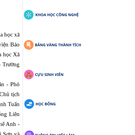
a học xã 
iện Báo 
 học Xã 
 Trường 
n - Phó 
hủ tịch 
nh Tuấn 
ng Liên 
ế Anh - 
 Sơn và 