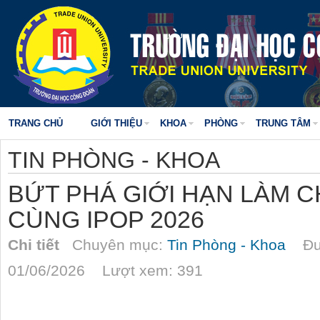
TRANG CHỦ
GIỚI THIỆU
KHOA
PHÒNG
TRUNG TÂM
TIN PHÒNG - KHOA
BỨT PHÁ GIỚI HẠN LÀM 
CÙNG IPOP 2026
Chi tiết
Chuyên mục:
Tin Phòng - Khoa
Đượ
01/06/2026 Lượt xem: 391