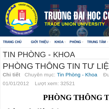
TRANG CHỦ
GIỚI THIỆU
KHOA
PHÒNG
TRUNG TÂM
TIN PHÒNG - KHOA
PHÒNG THÔNG TIN TƯ LI
Chi tiết
Chuyên mục:
Tin Phòng - Khoa
Đượ
01/01/2012 Lượt xem: 32521
PHÒNG THÔNG T