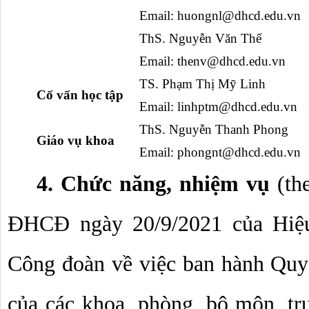
Email: 
huongnl@dhcd.edu.vn
ThS. Nguyễn Văn Thế
Email: 
thenv@dhcd.edu.vn
TS. Phạm Thị Mỹ Linh
   Cố vấn học tập
Email: 
linhptm@dhcd.edu.vn
ThS. Nguyễn Thanh Phong
   Giáo vụ khoa
Email: phongnt@dhcd.edu.vn
4. Chức năng, nhiệm vụ 
(th
ĐHCĐ ngày 20/9/2021 của Hiệu
Công đoàn về việc ban hành Quy
của các khoa, phòng, bộ môn, tr