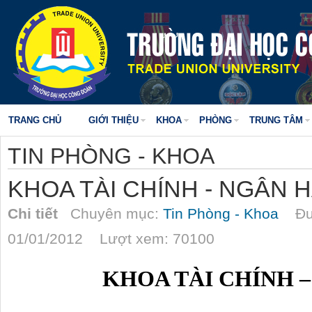
TRANG CHỦ
GIỚI THIỆU
KHOA
PHÒNG
TRUNG TÂM
TIN PHÒNG - KHOA
KHOA TÀI CHÍNH - NGÂN 
Chi tiết
Chuyên mục:
Tin Phòng - Khoa
Đượ
01/01/2012 Lượt xem: 70100
KHOA TÀI CHÍNH 