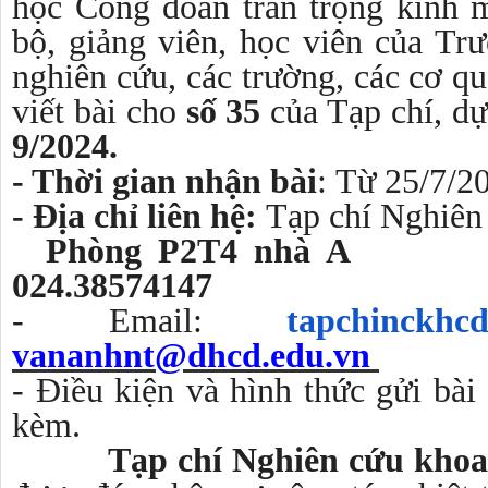
học Công đoàn trân trọng kính 
bộ, giảng viên, học viên của Trư
nghiên cứu, các trường, các cơ q
viết bài cho
số 35
của Tạp chí, d
9/2024.
- Thời gian nhận bài
: Từ 25/7/2
- Địa chỉ liên hệ:
Tạp chí Nghiên
Phòng P2T4 nhà 
024.38574147
- Email:
tapchinckhc
vananhnt@dhcd.edu.vn
- Điều kiện và hình thức gửi bài
kèm.
Tạp chí Nghiên cứu khoa 