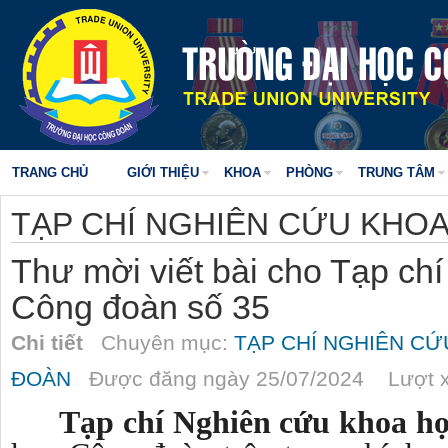
TRANG CHỦ
GIỚI THIỆU
KHOA
PHÒNG
TRUNG TÂM
TẠP CHÍ NGHIÊN CỨU KHO
Thư mời viết bài cho Tạp ch
Công đoàn số 35
Chi tiết
Chuyên mục:
TẠP CHÍ NGHIÊN C
ĐOÀN
Được đăng ngày 25/07/2024 Lượt x
Tạp chí
Nghiên cứu khoa h