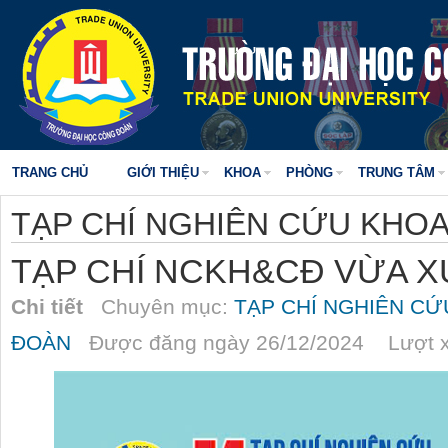
TRANG CHỦ
GIỚI THIỆU
KHOA
PHÒNG
TRUNG TÂM
TẠP CHÍ NGHIÊN CỨU KHO
TẠP CHÍ NCKH&CĐ VỪA X
Chi tiết
Chuyên mục:
TẠP CHÍ NGHIÊN C
ĐOÀN
Được đăng ngày 26/12/2024 Lượt x