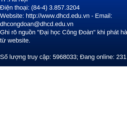
Điện thoại: (84-4) 3.857.3204
Website: http://www.dhcd.edu.vn - Email:
dhcongdoan@dhcd.edu.vn
Ghi rõ nguồn "Đại học Công Đoàn" khi phát hàn
từ website.
Số lượng truy cập: 5968033; Đang online: 231