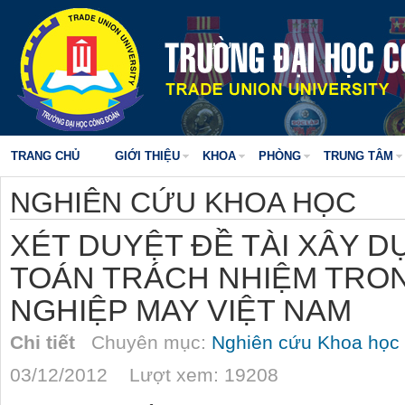
TRANG CHỦ
GIỚI THIỆU
KHOA
PHÒNG
TRUNG TÂM
NGHIÊN CỨU KHOA HỌC
XÉT DUYỆT ĐỀ TÀI XÂY D
TOÁN TRÁCH NHIỆM TRO
NGHIỆP MAY VIỆT NAM
Chi tiết
Chuyên mục:
Nghiên cứu Khoa học
03/12/2012 Lượt xem: 19208