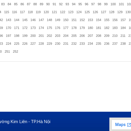
83
84
85
86
87
88
89
90
91
92
93
94
95
96
97
98
99
100
101
10
4
115
116
117
118
119
120
121
122
123
124
125
126
127
128
129
130
42
143
144
145
146
147
148
149
150
151
152
153
154
155
156
157
1
69
170
171
172
173
174
175
176
177
178
179
180
181
182
183
184
1
96
197
198
199
200
201
202
203
204
205
206
207
208
209
210
211
2
23
224
225
226
227
228
229
230
231
232
233
234
235
236
237
238
2
0
251
252
ường Kim Liên - TP.Hà Nội