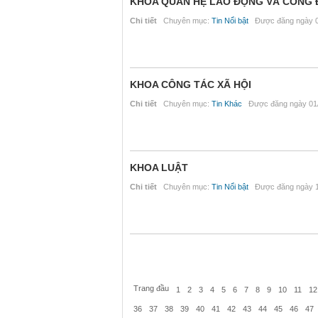
KHOA QUAN HỆ LAO ĐỘNG VÀ CÔNG
Chi tiết
Chuyên mục:
Tin Nổi bật
Được đăng ngày 0
KHOA CÔNG TÁC XÃ HỘI
Chi tiết
Chuyên mục:
Tin Khác
Được đăng ngày 01/
KHOA LUẬT
Chi tiết
Chuyên mục:
Tin Nổi bật
Được đăng ngày 1
Trang đầu
1
2
3
4
5
6
7
8
9
10
11
12
36
37
38
39
40
41
42
43
44
45
46
47