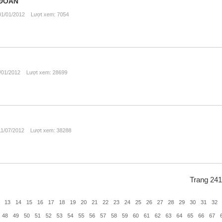
 ĐOÀN
1/01/2012 Lượt xem: 7054
01/2012 Lượt xem: 28699
1/07/2012 Lượt xem: 38288
Trang 241
13
14
15
16
17
18
19
20
21
22
23
24
25
26
27
28
29
30
31
32
48
49
50
51
52
53
54
55
56
57
58
59
60
61
62
63
64
65
66
67