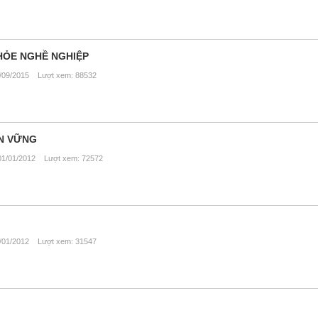
HỎE NGHỀ NGHIỆP
09/2015 Lượt xem: 88532
ỀN VỮNG
1/01/2012 Lượt xem: 72572
01/2012 Lượt xem: 31547