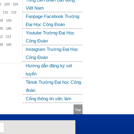
2
103
104
Việt Nam
131
132
Fanpage Facebook Trường
58
159
Đại Học Công Đoàn
85
186
Youtube Trường Đại Học
12
213
Công Đoàn
39
240
Instagram Trường Đại Học
Công Đoàn
Hướng dẫn đăng ký xét
tuyển
Tiktok Trường Đại học Công
đoàn
Cổng thông tin việc làm
Top