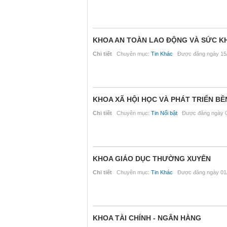
KHOA AN TOÀN LAO ĐỘNG VÀ SỨC K
Chi tiết
Chuyên mục:
Tin Khác
Được đăng ngày 15/
KHOA XÃ HỘI HỌC VÀ PHÁT TRIỂN B
Chi tiết
Chuyên mục:
Tin Nổi bật
Được đăng ngày 0
KHOA GIÁO DỤC THƯỜNG XUYÊN
Chi tiết
Chuyên mục:
Tin Khác
Được đăng ngày 01/
KHOA TÀI CHÍNH - NGÂN HÀNG