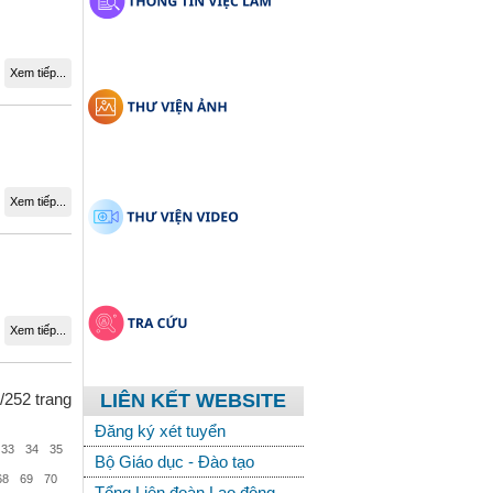
Xem tiếp...
Xem tiếp...
Xem tiếp...
/252 trang
LIÊN KẾT WEBSITE
Đăng ký xét tuyển
33
34
35
Bộ Giáo dục - Đào tạo
68
69
70
Tổng Liên đoàn Lao động