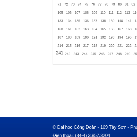
71
72
73
74
75
76
77
78
79
80
81
82
105
106
107
108
109
110
111
112
113
11
133
134
135
136
137
138
139
140
141
1
160
161
162
163
164
165
166
167
168
1
187
188
189
190
191
192
193
194
195
1
214
215
216
217
218
219
220
221
222
2
241
242
243
244
245
246
247
248
249
25
© Đại học Công Đoàn - 169 Tây Sơn - Ph
Điện thoại: (84-4) 3.857.3204