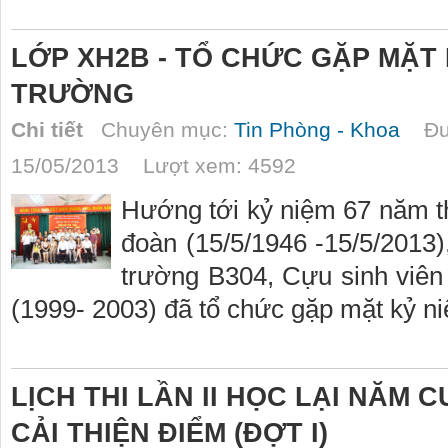
LỚP XH2B - TỔ CHỨC GẶP MẶT 
TRƯỜNG
Chi tiết
Chuyên mục:
Tin Phòng - Khoa
Đượ
15/05/2013 Lượt xem: 4592
Hướng tới kỷ niệm 67 năm t
đoàn (15/5/1946 -15/5/2013)
trường B304, Cựu sinh viê
(1999- 2003) đã tổ chức gặp mặt kỷ n
LỊCH THI LẦN II HỌC LẠI NĂM 
CẢI THIỆN ĐIỂM (ĐỢT I)