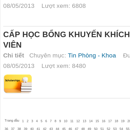
08/05/2013 Lượt xem: 6808
CẤP HỌC BỔNG KHUYẾN KHÍCH
VIÊN
Chi tiết
Chuyên mục:
Tin Phòng - Khoa
Đượ
08/05/2013 Lượt xem: 8480
Trang đầu
1
2
3
4
5
6
7
8
9
10
11
12
13
14
15
16
17
18
19
2
36
37
38
39
40
41
42
43
44
45
46
47
48
49
50
51
52
53
54
55