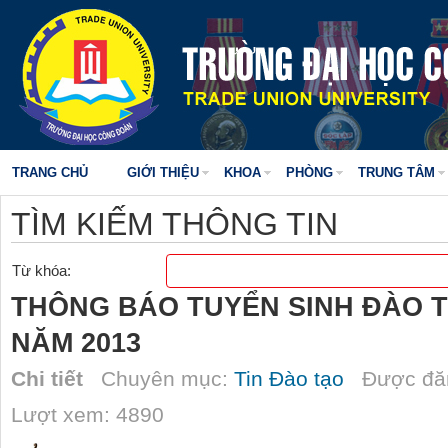
TRANG CHỦ
GIỚI THIỆU
KHOA
PHÒNG
TRUNG TÂM
TÌM KIẾM THÔNG TIN
Từ khóa:
THÔNG BÁO TUYỂN SINH ĐÀO T
NĂM 2013
Chi tiết
Chuyên mục:
Tin Đào tạo
Được đăn
Lượt xem: 4890