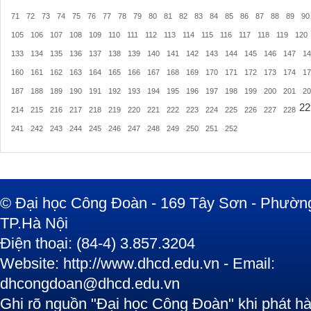
71
72
73
74
75
76
77
78
79
80
81
82
83
84
85
86
87
88
89
90
105
106
107
108
109
110
111
112
113
114
115
116
117
118
119
120
133
134
135
136
137
138
139
140
141
142
143
144
145
146
147
14
160
161
162
163
164
165
166
167
168
169
170
171
172
173
174
17
187
188
189
190
191
192
193
194
195
196
197
198
199
200
201
20
22
214
215
216
217
218
219
220
221
222
223
224
225
226
227
228
241
242
243
244
245
246
247
248
249
250
251
252
© Đại học Công Đoàn - 169 Tây Sơn - Phường
TP.Hà Nội
Điện thoại: (84-4) 3.857.3204
Website: http://www.dhcd.edu.vn - Email:
dhcongdoan@dhcd.edu.vn
Ghi rõ nguồn "Đại học Công Đoàn" khi phát hàn