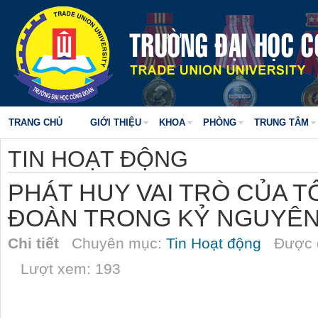
TRANG CHỦ
GIỚI THIỆU
KHOA
PHÒNG
TRUNG TÂM
TIN HOẠT ĐỘNG
PHÁT HUY VAI TRÒ CỦA 
ĐOÀN TRONG KỶ NGUYÊN
Chi tiết
Chuyên mục:
Tin Hoạt động
Được đ
Lượt xem: 193