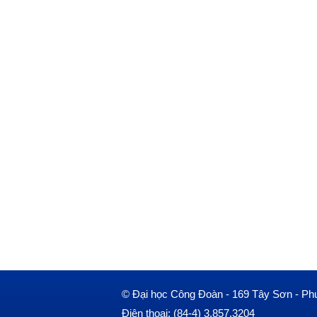
© Đại học Công Đoàn - 169 Tây Sơn - Ph
Điện thoại: (84-4) 3.857.3204