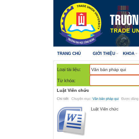
TRANG CHỦ
GIỚI THIỆU
KHOA
Loại tài liệu:
Từ khóa:
Luật Viên chức
Chi tiết
Chuyên mục:
Văn bản pháp qui
Được đăng n
Luật Viên chức